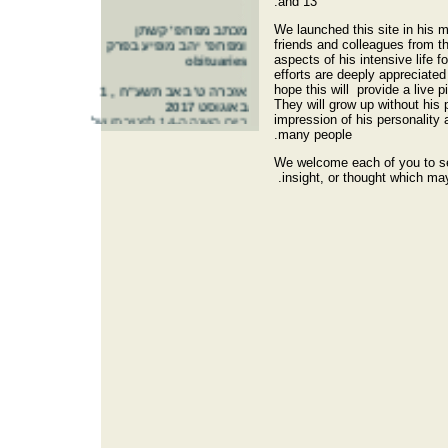
and 13.
מכתב מפרופ' קשתן
We launched this site in his
ומפרופ' יהב מופיע בפרק
friends and colleagues from t
obituaries
aspects of his intensive life fo
efforts are deeply appreciated
אזכרה ט' באב תשע"ח , 1
hope this will provide a live pi
באוגוסט 2017
They will grow up without his
ביום השנה ה-14 לפטירתו של
impression of his personality 
עובד, ילדיו יעלו לקברו בשעה
many people.
9:30 בבוקר בבית עלמין
ירקון.
We welcome each of you to se
insight, or thought which may 
אנו מודים לכל החברים,
המכרים והמוקירים על
תגובתכם לאתר.
תגובותיכם מחממות את
ליבנו, ואנו מברכים על כך.
We appreciate any
thought which you kindly
wish to share with us in
Oved's memory.
אבי בן בסט הקדיש את
ספרו "הפיקוח על שוק
ההון"
לזכרם של עובד יושע ושמואל
קנדל. דברים לזכרם מופיעים