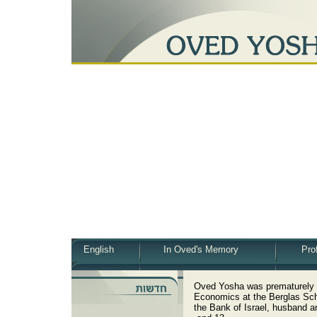
English
In Oved's Memory
Pro
Oved Yosha was prematurely t
Economics at the Berglas Scho
the Bank of Israel, husband an